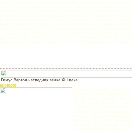
Переезд не легкое дело, но приятное. Мы очень надеемся, что в дороге
комфотно и спокойно и не доставило вам никаких неудобств. По п
замок вам будут предоставлена полная информация обо всем что вас ин
а также все удобства и комфортабельность будут к вашим улугам. Древ
и академия магических искусств "Драгонгарт" встречает с распр
руками любых начинающих магов и волшебников желающих научить
ремеслу, поэтому если ты относишься к их числу скорей заполняй анкет
и начинай свое путешествие в мир магии и волшебства со своим
друзьями и однокурсниками. Если же ты изъявляешь желание попол
ряды учителей и деканов, то для этого так же существует анкета препо
Гимус Вартон наследник замка XIII века!
02/04/2008
Наконец-то академия магически
местонахождение. Замок был 
времен Брудо Варгони. В то 
заказал построение этого зам
столетий просуществовала школ
своего хозяина она распалась и
сломать только истинный насл
Гимус Вартон и его академия 
является единственным выжи
могучего древнего замка всегда