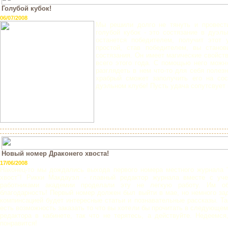
Голубой кубок!
06/07/2008
Мы решили долго не тянуть и провести
голубой кубок - это состязание в дуэль
останется победителем, получит этот
простой, став победителем, вы стано
состязания. Он имеет магические свойст
всего этого года. С помощью него можн
разглядеть в нем что-то для себя полез
храбрый сможет заполучить его на сос
дуэльном клубе! Пусть удача сопутсвует 
Новый номер Драконего хвоста!
17/06/2008
Наконец-то мы дождались выхода первого номера местного журнала 
хвост"! Рикки Макдауэл - главный редактор журнала вместе с уч
работниками академии проделали эту не легкую работу. Им об
благодарность! Первый номер должен был выйти в мае, но немного за
компинсацией будет интересные статьи и познавательные рассказы. Та
есть возможность заказать то что вы хотели бы прочитать в следующем
редактора в кабинете, так что не терятесь, а действуйте. Недеемся
понравится!