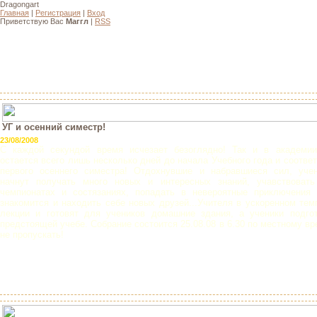
Dragongart
Главная
|
Регистрация
|
Вход
Приветствую Вас
Маггл
|
RSS
УГ и осенний симестр!
23/08/2008
С каждой секундой время исчезает безоглядно! Так и в академии
остается всего лишь несколько дней до начала Учебного года и соотве
первого осеннего симестра! Отдохнувшие и набравшиеся сил, уче
начнут получать много новых и интересных знаний, учавствоват
чемпионатах и состязаниях, попадать в невероятные приключения
знакомится и находить себе новых друзей...Учителя в ускоренном те
лекции и готовят для учеников домашние здания, а ученики подго
предстоящей учебе. Собрание состоится 25.08.08 в 6.30 по местному в
не пропускать!