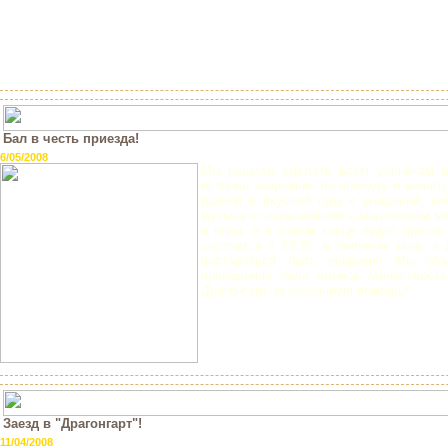
Бал в честь приезда!
6/05/2008
Мы решили сделать всем ученикам и 
истории академии, по приезду и началу
разной и вкусной еды и угощений, ко
музыка от изветнейшей в магическом ми
и игры, а в самом конце будет просто
состоится в 19.30, в бальном зале, в
постараться быть вовремя! Мы об
проведении бала членов Министарств
Драгонгарт за оказанную помощь!
Заезд в "Драгонгарт"!
11/04/2008